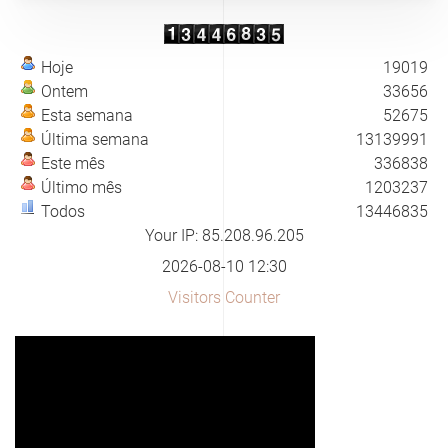
Hoje
19019
Ontem
33656
Esta semana
52675
Última semana
13139991
Este mês
336838
Último mês
1203237
Todos
13446835
Your IP: 85.208.96.205
2026-08-10 12:30
Visitors Counter