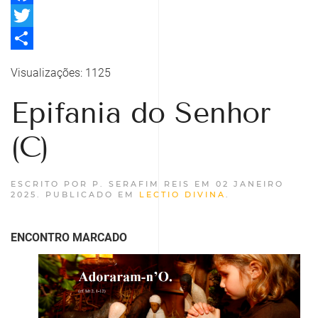
Facebook
Twitter
Share
Visualizações: 1125
Epifania do Senhor
(C)
ESCRITO POR P. SERAFIM REIS EM
02 JANEIRO
2025
. PUBLICADO EM
LECTIO DIVINA
.
ENCONTRO MARCADO