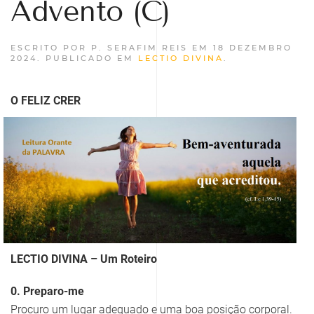
Advento (C)
ESCRITO POR P. SERAFIM REIS EM
18 DEZEMBRO
2024
. PUBLICADO EM
LECTIO DIVINA
.
O FELIZ CRER
LECTIO DIVINA – Um Roteiro
0. Preparo-me
Procuro um lugar adequado e uma boa posição corporal.