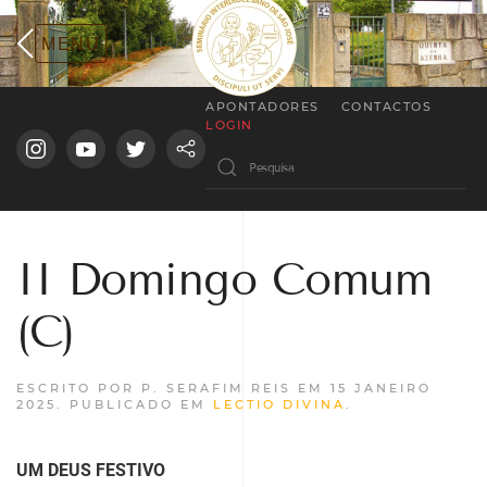
APONTADORES
CONTACTOS
LOGIN
II Domingo Comum
(C)
ESCRITO POR P. SERAFIM REIS EM
15 JANEIRO
2025
. PUBLICADO EM
LECTIO DIVINA
.
UM DEUS FESTIVO