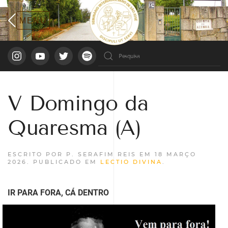
V Domingo da
Quaresma (A)
ESCRITO POR P. SERAFIM REIS EM
18 MARÇO
2026
. PUBLICADO EM
LECTIO DIVINA
.
IR PARA FORA, CÁ DENTRO