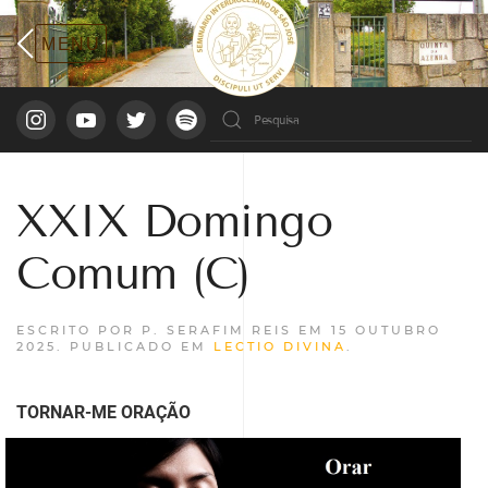
XXIX Domingo
Comum (C)
ESCRITO POR P. SERAFIM REIS EM
15 OUTUBRO
2025
. PUBLICADO EM
LECTIO DIVINA
.
TORNAR-ME ORAÇÃO