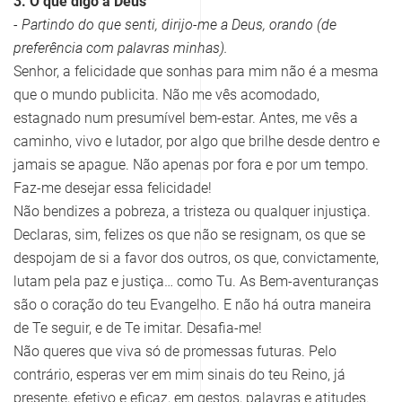
3. O que digo a Deus
- Partindo do que senti, dirijo-me a Deus, orando (de
preferência com palavras minhas).
Senhor, a felicidade que sonhas para mim não é a mesma
que o mundo publicita. Não me vês acomodado,
estagnado num presumível bem-estar. Antes, me vês a
caminho, vivo e lutador, por algo que brilhe desde dentro e
jamais se apague. Não apenas por fora e por um tempo.
Faz-me desejar essa felicidade!
Não bendizes a pobreza, a tristeza ou qualquer injustiça.
Declaras, sim, felizes os que não se resignam, os que se
despojam de si a favor dos outros, os que, convictamente,
lutam pela paz e justiça… como Tu. As Bem-aventuranças
são o coração do teu Evangelho. E não há outra maneira
de Te seguir, e de Te imitar. Desafia-me!
Não queres que viva só de promessas futuras. Pelo
contrário, esperas ver em mim sinais do teu Reino, já
presente, efetivo e eficaz, em gestos, palavras e atitudes.