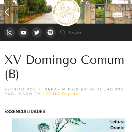
XV Domingo Comum
(B)
ESCRITO POR P. SERAFIM REIS EM
07 JULHO 2021
.
PUBLICADO EM
LECTIO DIVINA
.
ESSENCIALIDADES